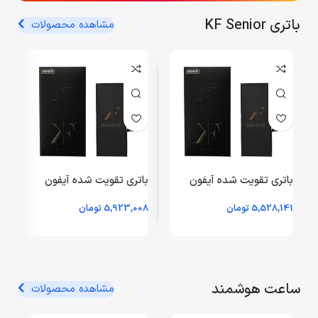
خرید کنید
باتری KF Senior
مشاهده محصولات
باتری تقویت شده آیفون
باتری تقویت شده آیفون
ب
13pro max برند KF
14pro max برند KF
5,528,141
تومان
5,923,008
تومان
4
SENIOR – دارای سلامت
SENIOR – دارای سلامت
باتری (6ماه گارانتی تعویض
باتری (6ماه گارانتی تعویض
گ
حتی در صورت بادکردگی)
حتی در صورت بادکردگی)
ص
ساعت هوشمند
مشاهده محصولات