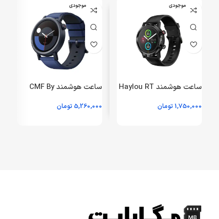
اتمام موجودی
اتمام موجودی
ساعت هوشمند Haylou RT
ساعت هوشمند CMF By
مدل LS05S – مشکی
Nothing مدل Watch Pro
1,750,000
تومان
5,260,000
تومان
0
(گارانتی 18 ماهه شرکتی)
2 – آبی (گارانتی 18 ماهه
شرکتی)
ش