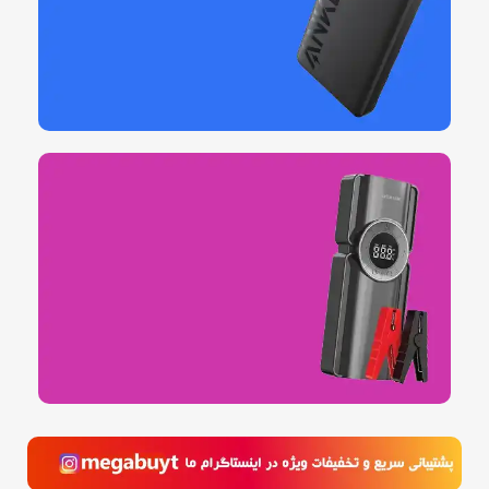
پاوربانک
بدون شارژ نمون!!
خرید کنید
انواع گجت هوشمند
بدون مشکل کاراتو راه بنداز