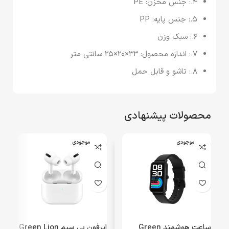
۴.:
جنس مخزن: PE
۵.:
جنس پایه: PP
۶.:
سبک وزن
۷.:
اندازه محصول: ۳۳×۲۰×۲۵ سانتی متر
۸.:
تاشو و قابل حمل
محصولات پیشنهادی
اتمام موجودی
اتمام موجودی
ساعت هوشمند Green
ایرفون بی‌ سیم Green Lion