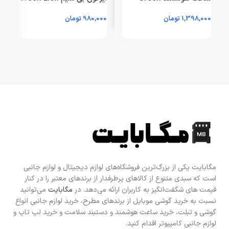
Lion مدل Fit Track
مدل Ear Buds Pro2 G1
1,398,000
تومان
980,000
تومان
0
GNFITSBCLTBK – مشکی
GNTWSP2G1WH – سفید –
(گارانتی 24 ماهه مگابایت)
GRM
(گا
مگابایت یکی از بزرگ‌ترین فروشگاه‌های لوازم دیجیتال و لوازم جانبی
است که سبدی متنوع از کالاهای پرطرفدار از برندهای معتبر را در کنار
قیمت های شگفت‌انگیز به کاربران ارائه می‌دهد. در
مگابایت
می‌توانید
نسبت به خرید گوشی موبایل از برندهای مطرح، خرید لوازم جانبی انواع
گوشی و تبلت، خرید ساعت هوشمند و دستبند سلامت و خرید لپ تاپ و
لوازم جانبی کامپیوتر اقدام کنید.