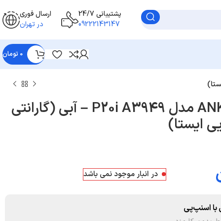
پشتیبانی 24/7
ارسال فوری
09222143147
در تهران
0
تومان
ایربادز بی سیم ANKER مدل P20i A3949 – آبی (گارانتی
در انبار موجود نمی باشد
با اسنپ‌پی