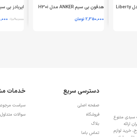
ایربادز بی سیم ANKER مدل Liberty
هدفون بی سیم ANKER مدل H30i
4 NC A3947 – سفید – (گارانتی 18
A3012 – مشکی (گارانتی 18 ماهه
A3949 
2,350,000
تومان
,000
شرکتی)
1,090,000
شرکتی) -openbox
اطلاعات بیشتر
اطلاعات بیشت
دسترسی سریع
خدمات مش
صفحه اصلی
سیاست مرجوعی
فروشگاه
سوالات متداول
ه سبدی متنوع
بلاگ
ن ارائه
، خرید لوازم
تماس باما