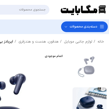
دسته‌بندی‌ محصولات
خانه
لوازم جانبی موبایل
هدفون، هدست و هندزفری
ایربادز بی سیم ANKER مدل P20i A3949 – آبی (گ
اتمام موجودی