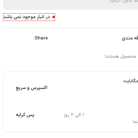
 بدون کارمزد
در انبار موجود نمی باشد
Share:
قه مندی
ن محصول هستند!
مگابایت
اکسپرس و سریع
1 الی 2 روز
پس کرایه
ما