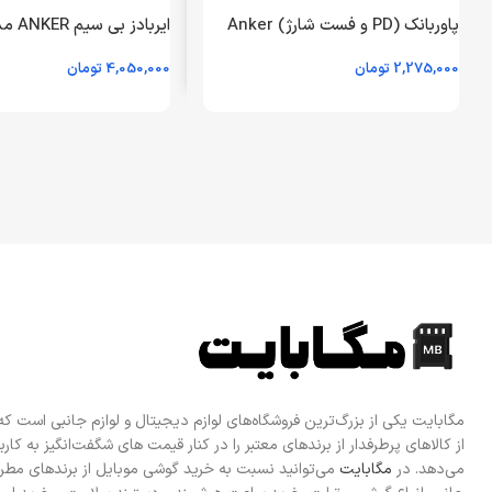
پاوربانک (PD و فست شارژ) Anker
22.5W 10000mAh مدل A1248 –
2,275,000
تومان
4,050,000
تومان
مشکی (گارانتی 18ماهه شرکتی)
ماهه ایستا)
اطلاعات بیشتر
اطلاعات بیشتر
مگابایت یکی از بزرگ‌ترین فروشگاه‌های لوازم دیجیتال و لوازم جانبی است ک
از کالاهای پرطرفدار از برندهای معتبر را در کنار قیمت های شگفت‌انگیز به کاربرا
می‌دهد. در
مگابایت
می‌توانید نسبت به خرید گوشی موبایل از برندهای مطرح