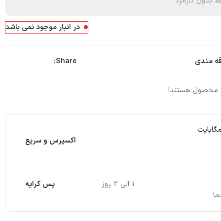
 بدون کارمزد
در انبار موجود نمی باشد
Share:
قه مندی
ن محصول هستند!
مگابایت
اکسپرس و سریع
1 الی 2 روز
پس کرایه
ما