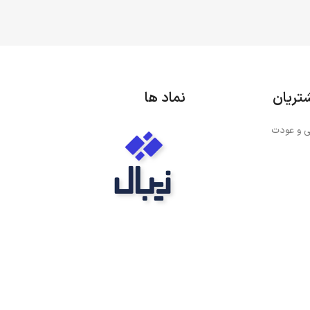
تریان
نماد ها
 و عودت