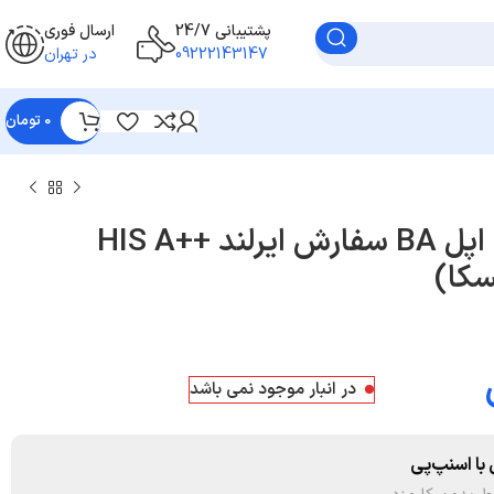
پشتیبانی 24/7
ارسال فوری
09222143147
در تهران
0
تومان
شارژر سه پین 20W اپل BA سفارش ایرلند ++HIS A
سکا)
در انبار موجود نمی باشد
با اسنپ‌پی