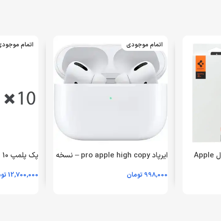
اتمام موجودی
اتمام موجود
قاب اورجینال Spigen مدل Apple
ایرپاد pro apple high copy – نسخه
پک
فول کپی – (گارانتی 6 ماهه شرکتی)
-B/A
998,000
تومان
12,700,000
تو
(گارانتی 18 ماهه شرکتی)
اطلاعات بیشتر
اطلاعات بیشت