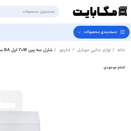
دسته‌بندی‌ محصولات
خانه
لوازم جانبی موبایل
آداپتور
شارژر سه پین 20W اپل BA سفارش ایرلند ++HIS A (گارانتی یکساله هیسکا)
اتمام موجودی