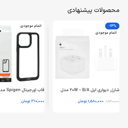
محصولات پیشنهادی
-14%
اتمام موجودی
اتمام موجودی
شارژر دیواری اپل 20W – B/A مدل
A2344 – سفید – سفارش ایرلند –
iPhone 13 Pro Max – شفاف مشکی
1,580,000
تومان
310,000
تومان
1,840,000
اصلی (New Pack 2024) – (گارانتی
18 ماهه شرکتی)
اطلاعات بیشتر
اطلاعات بیشتر