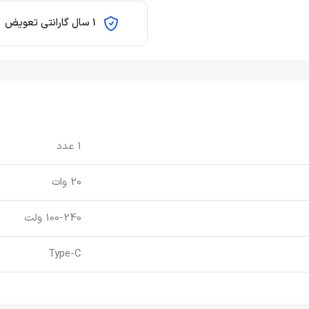
1 سال گارانتی تعویض
1 عدد
20 وات
100-240 ولت
Type-C