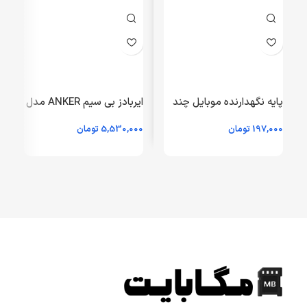
پایه نگهدارنده موبایل چند
ایربادز بی سیم ANKER مدل
کاره مدل V5
LIBERTY4 A3953 –
197,000
تومان
5,530,000
تومان
0
مشکی (گارانتی 18ماهه
حافظه طلایی ایستا)
ط