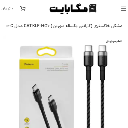
0
تومان
کابل شارژ فست Baseus Type-C To Type-C مدل CATKLF-HG1-مشکی خاکستری (گارانتی یکساله سورین)
اتمام موجودی