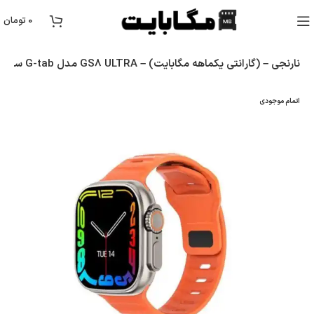
0
تومان
ساعت هوشمند G-tab مدل GS8 ULTRA – نارنجی – (گارانتی یکماهه مگابایت)
اتمام موجودی