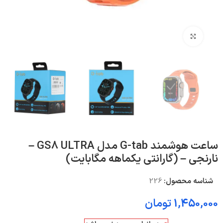
بزرگنمایی تصویر
ساعت هوشمند G-tab مدل GS8 ULTRA –
نارنجی – (گارانتی یکماهه مگابایت)
شناسه محصول:
226
1,450,000
تومان