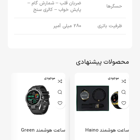
ضربان قلب – شمارش گام –
حسگرها
پایش خواب – کالری سنج
ظرفیت باتری
280 میلی آمپر
محصولات پیشنهادی
اتمام موجودی
اتمام موجودی
ساعت هوشمند Haino
ساعت هوشمند Green
Teko مدل RW-26 (گارانتی
Lion مدل GRAND SMART