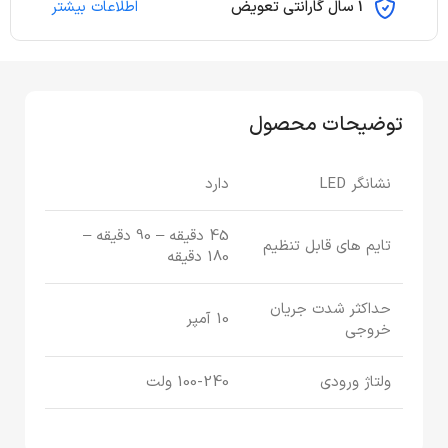
1 سال گارانتی تعویض
اطلاعات بیشتر
توضیحات محصول
نشانگر LED
دارد
45 دقیقه – 90 دقیقه –
تایم های قابل تنظیم
180 دقیقه
حداکثر شدت جریان
10 آمپر
خروجی
ولتاژ ورودی
100-240 ولت