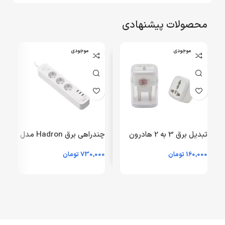
محصولات پیشنهادی
اتمام موجودی
اتمام موجودی
تبدیل برق 3 به 2 هادرون
چندراهی برق Hadron مدل
مدل A10-1 – سفید
P323 – سفید (گارانتی
160,000
تومان
730,000
تومان
0
36ماهه هادرون توان)
ت