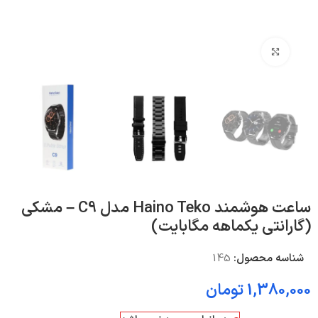
بزرگنمایی تصویر
ساعت هوشمند Haino Teko مدل C9 – مشکی
(گارانتی یکماهه مگابایت)
شناسه محصول:
145
1,380,000
تومان