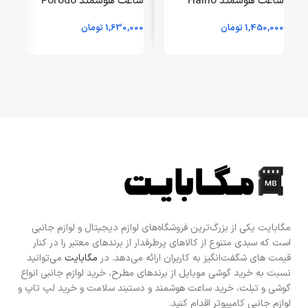
ساعت هوشمند Haino
ساعت هوشمند Porodo
Teko مدل RW-26 (گارانتی
مدل Ultra EVO PD-
1,450,000
تومان
1,630,000
تومان
0
یکماهه مگابایت)
SWURTI-BK – مشکی –
ی
GRM – (گارانتی 24 ماهه
مگابایت)
مگابایت یکی از بزرگ‌ترین فروشگاه‌های لوازم دیجیتال و لوازم جانبی
است که سبدی متنوع از کالاهای پرطرفدار از برندهای معتبر را در کنار
قیمت های شگفت‌انگیز به کاربران ارائه می‌دهد. در
مگابایت
می‌توانید
نسبت به خرید گوشی موبایل از برندهای مطرح، خرید لوازم جانبی انواع
گوشی و تبلت، خرید ساعت هوشمند و دستبند سلامت و خرید لپ تاپ و
لوازم جانبی کامپیوتر اقدام کنید.