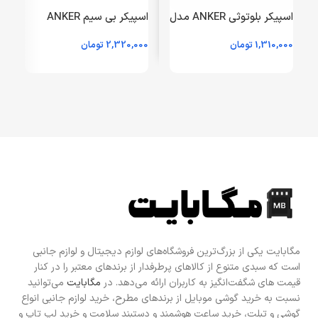
اسپیکر بلوتوثی ANKER مدل
اسپیکر بی سیم ANKER
Pyro Mini A31 – مشکی
مدل GLOW Mini A3136 –
1,310,000
تومان
2,320,000
تومان
0
(گارانتی 18 ماهه شرکتی)
مشکی (گارانتی 18ماهه
حافظه طلایی ایستا)
م
مگابایت یکی از بزرگ‌ترین فروشگاه‌های لوازم دیجیتال و لوازم جانبی
است که سبدی متنوع از کالاهای پرطرفدار از برندهای معتبر را در کنار
قیمت های شگفت‌انگیز به کاربران ارائه می‌دهد. در
مگابایت
می‌توانید
نسبت به خرید گوشی موبایل از برندهای مطرح، خرید لوازم جانبی انواع
گوشی و تبلت، خرید ساعت هوشمند و دستبند سلامت و خرید لپ تاپ و