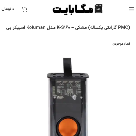
0
تومان
اسپیکر بی سیم Koluman مدل K-S160 – مشکی (گارانتی یکساله PMC)
اتمام موجودی