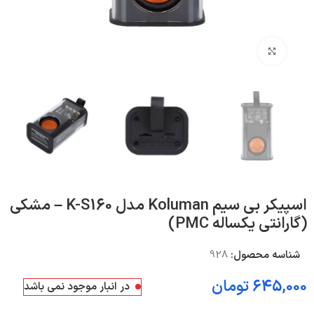
بزرگنمایی تصویر
اسپیکر بی سیم Koluman مدل K-S160 – مشکی
(گارانتی یکساله PMC)
شناسه محصول:
928
645,000
تومان
در انبار موجود نمی باشد