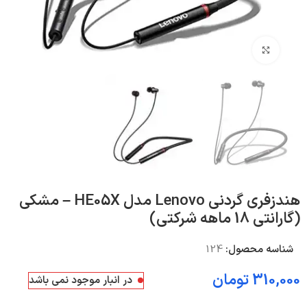
بزرگنمایی تصویر
هندزفری گردنی Lenovo مدل HE05X – مشکی
(گارانتی 18 ماهه شرکتی)
شناسه محصول:
124
310,000
تومان
در انبار موجود نمی باشد