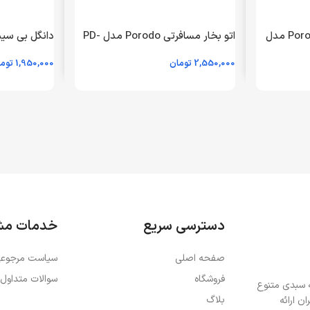
هندزفری گردنی باسیم Porodo مدل
اتو بخار مسافرتی Porodo مدل PD-
PB-NKBIE-BK – مشکی (گارانتی 24
LMSIRH-WH – سفید (گارانتی 24
2,550,000
تومان
1,950,000
توم
ماهه مگابایت)
24 ماهه مگابایت)
اطلاعات بیشتر
اطلاعات بیشت
دسترسی سریع
خدمات مش
صفحه اصلی
سیاست مرجوعی
فروشگاه
سوالات متداول
ه سبدی متنوع
بلاگ
ن ارائه