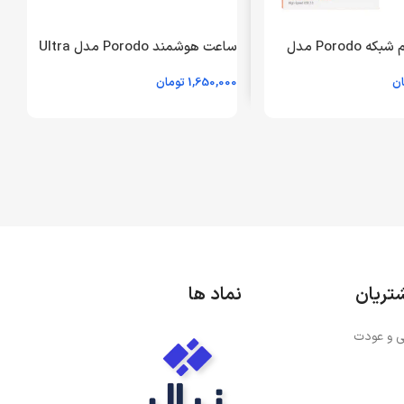
دانگل بی سیم شبکه Porodo مدل
ساعت هوشمند Porodo مدل Ultra
PD-WD6ACE-BK – مشکی (گارانتی
EVO PD-SWURTI-OG – نارنجی –
ان
1,650,000
تومان
0
(گارانتی یکماهه مگابایت)
س
ر
اطلاعات بیشتر
تریان
نماد ها
 و عودت