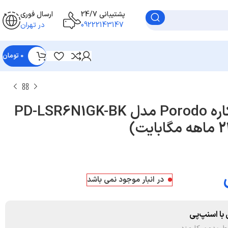
پشتیبانی 24/7
ارسال فوری
09222143147
در تهران
0
تومان
ماشین اصلاح چندکاره Porodo مدل PD-LSR6N1GK-BK
در انبار موجود نمی باشد
با اسنپ‌پی