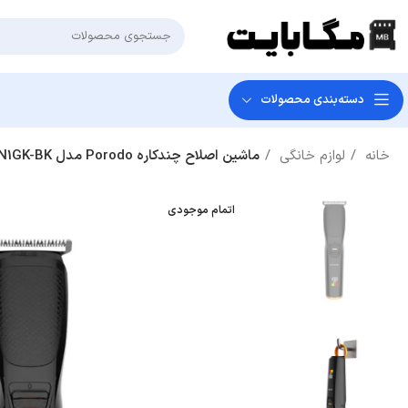
دسته‌بندی‌ محصولات
خانه
لوازم خانگی
ماشین اصلاح چندکاره Porodo مدل PD-LSR6N1GK-BK – مشکی (گارانتی 24 ماهه مگابایت)
اتمام موجودی