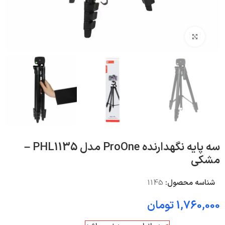
بزرگنمایی تصویر
سه پایه نگهدارنده ProOne مدل PHL1135 –
مشکی
شناسه محصول:
1145
1,760,000
تومان