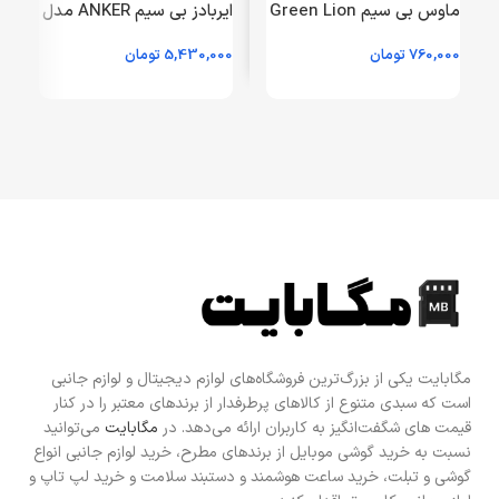
ماوس بی سیم Green Lion
ایربادز بی سیم ANKER مدل
مدل transparent mouse
LIBERTY4 A3953 – سفید
760,000
تومان
5,430,000
تومان
0
2 – خاکستری (open box)
– GRM (گارانتی 18 ماهه
م
شرکتی)
م
مگابایت یکی از بزرگ‌ترین فروشگاه‌های لوازم دیجیتال و لوازم جانبی
است که سبدی متنوع از کالاهای پرطرفدار از برندهای معتبر را در کنار
قیمت های شگفت‌انگیز به کاربران ارائه می‌دهد. در
مگابایت
می‌توانید
نسبت به خرید گوشی موبایل از برندهای مطرح، خرید لوازم جانبی انواع
گوشی و تبلت، خرید ساعت هوشمند و دستبند سلامت و خرید لپ تاپ و