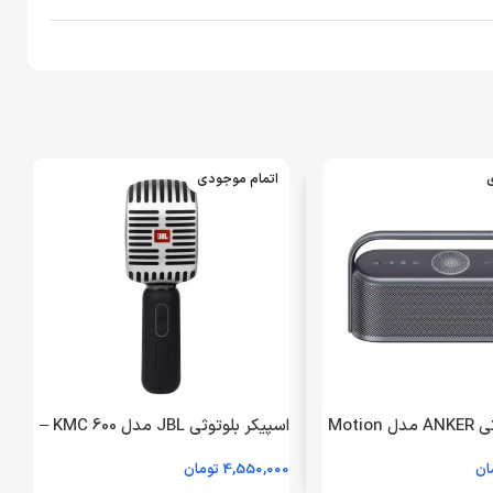
ی
اتمام موجودی
اسپیکر بلوتوثی ANKER مدل Motion
اسپیکر بلوتوثی JBL مدل KMC 600 –
X600 A3130 – مشکی (گارانتی
نقره ای
س
ان
4,550,000
تومان
0