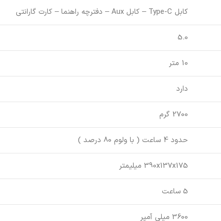
کابل Type-C – کابل Aux – دفترچه راهنما – کارت گارانتی
5.0
10 متر
دارد
2700 گرم
حدود 4 ساعت ( با ولوم 80 درصد )
390x137x175 میلیمتر
5 ساعت
3600 میلی آمپر