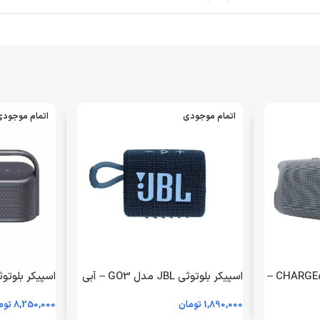
اتمام موجودی
اتمام موجود
اسپیکر پرتابل JBL مدل CHARGE5 –
اسپیکر بلوتوثی JBL مدل GO3 – آبی
(گارانتی 24 ماهه گلدیران)
1,890,000
تومان
8,250,000
توم
18ماهه حافظه طلایی ایستا)