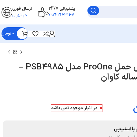
پشتیبانی 24/7
ارسال فوری
09222143147
در تهران
0
تومان
اسپیکر بلوتوثی قابل حمل ProOne مدل PSB4985 –
اله کاوان
در انبار موجود نمی باشد
با اسنپ‌پی