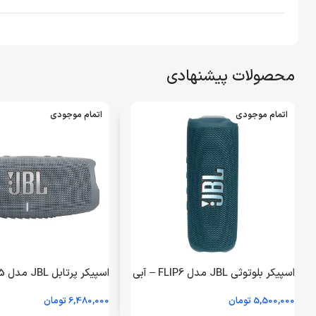
محصولات پیشنهادی
اتمام موجودی
اتمام موجودی
اسپیکر بلوتوثی JBL مدل FLIP6 – آبی
(گارانتی 24 ماهه گلدیران)
طوسی (گارانتی 24 ماهه گلدیران)
5,500,000
تومان
6,480,000
تومان