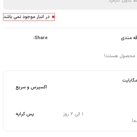
 بدون کارمزد
در انبار موجود نمی باشد
Share:
قه مندی
ن محصول هستند!
مگابایت
اکسپرس و سریع
1 الی 2 روز
پس کرایه
ما