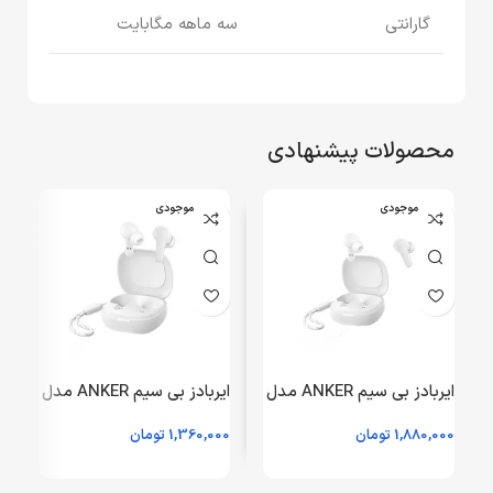
گارانتی
سه ماهه مگابایت
محصولات پیشنهادی
اتمام موجودی
اتمام موجودی
ایربادز بی سیم ANKER مدل
ایربادز بی سیم ANKER مدل
R50i A3949 – سفید
P20i A3949 – سفید
1,880,000
تومان
1,360,000
تومان
0
(گارانتی 18 ماهه شرکتی)
(گارانتی 18 ماهه حافظه
طلایی ایستا)
ی