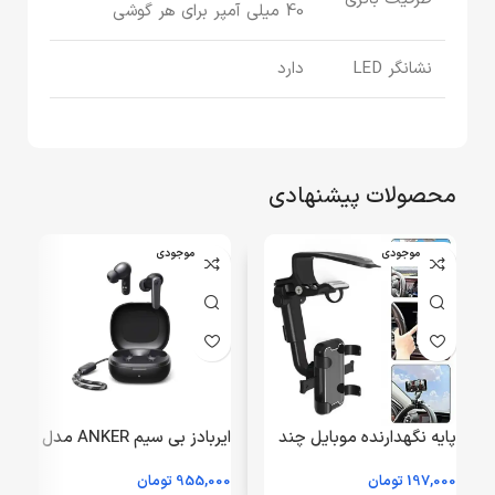
40 میلی آمپر برای هر گوشی
نشانگر LED
دارد
محصولات پیشنهادی
اتمام موجودی
اتمام موجودی
پایه نگهدارنده موبایل چند
ایربادز بی سیم ANKER مدل
کاره مدل V5
P25i A3949 – مشکی
197,000
تومان
955,000
تومان
0
(گارانتی 18ماهه حافظه