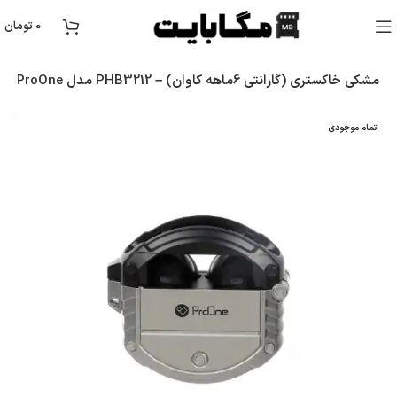
0
تومان
ایرپاد TWS ProOne مدل PHB3212 – مشکی خاکستری (گارانتی 6ماهه کاوان)
اتمام موجودی