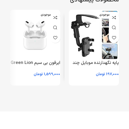
اتمام موجودی
اتمام موجودی
پایه نگهدارنده موبایل چند
ایرفون بی‌ سیم Green Lion
کاره مدل V5
مدل Ear Buds Pro2
197,000
تومان
1,599,000
تومان
0
GNEPRO2ANCWH – سفید
2 – خاکستری (x
– GRM