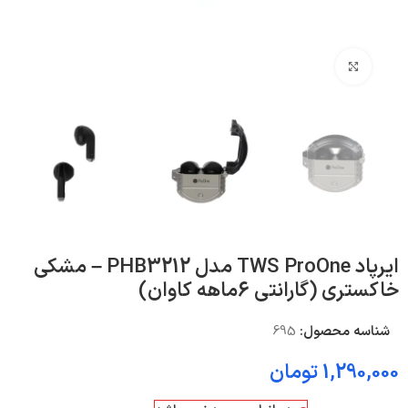
بزرگنمایی تصویر
ایرپاد TWS ProOne مدل PHB3212 – مشکی
خاکستری (گارانتی 6ماهه کاوان)
شناسه محصول:
695
1,290,000
تومان