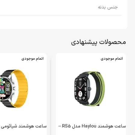
جنس بدنه
محصولات پیشنهادی
اتمام موجودی
اتمام موجودی
ساعت هوشمند Haylou مدل RS5 –
مشکی – GRM – (گارانتی یکماهه