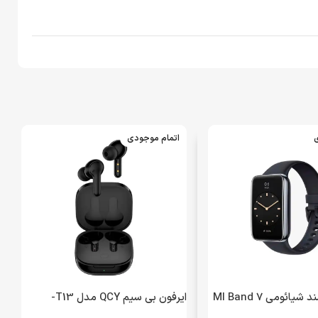
ی
اتمام موجودی
ساعت هوشمند شیائومی MI Band 7
ایرفون بی سیم QCY مدل T13-
Pro مدل M2141B1 – مشکی (گارانتی
مشکی (گارانتی 18 ماهه شرکتی)