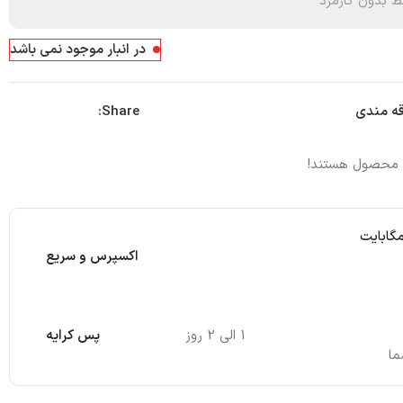
 بدون کارمزد
در انبار موجود نمی باشد
Share:
قه مندی
ن محصول هستند!
مگابایت
اکسپرس و سریع
1 الی 2 روز
پس کرایه
ما