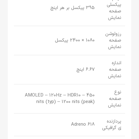
پیکسلی
395 پیکسل بر هر اینچ
صفحه
نمایش
رزولوشن
صفحه
1080 × 2400 پیکسل
نمایش
اندازه
صفحه
6.67 اینچ
نمایش
نوع
AMOLED – 120Hz – HDR10 – 450
صفحه
nits (typ) – 1200 nits (peak)
نمایش
پردازنده
Adreno 618
‌ی گرافیکی