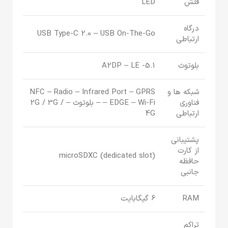
فلش
LED
درگاه
USB Type-C 2.0 – USB On-The-Go
ارتباطی
بلوتوث
5.1- A2DP – LE
شبکه ها و
NFC – Radio – Infrared Port – GPRS
فناوری
– EDGE – Wi-Fi – بلوتوث – 2G / 3G /
ارتباطی
4G
پشتیبانی
از کارت
microSDXC (dedicated slot)
حافظه
جانبی
RAM
6 گیگابایت
تراکم