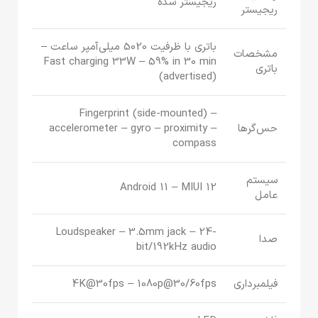
ریجیستر شده
ریجیستر
باتری با ظرفیت 5020 میلی‌آمپر ساعت –
مشخصات
Fast charging 33W – 59% in 30 min
باتری
(advertised)
Fingerprint (side-mounted) –
حس‌گرها
accelerometer – gyro – proximity –
compass
سیستم
Android 11 – MIUI 12
عامل
Loudspeaker – 3.5mm jack – 24-
صدا
bit/192kHz audio
فیلمبرداری
4K@30fps – 1080p@30/60fps