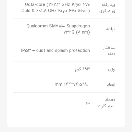
پردازنده
Octa-core (2×2.3 GHz Kryo 470
‌ی مرکزی
Gold & 6×1.8 GHz Kryo 470 Silver)
Qualcomm SM7150 Snapdragon
تراشه
732G (8 nm)
ساختار
IP53 – dust and splash protection
بدنه
وزن
193 گرم
ابعاد
8.1*76.5*164 mm
تعداد
دو
سیم کارت